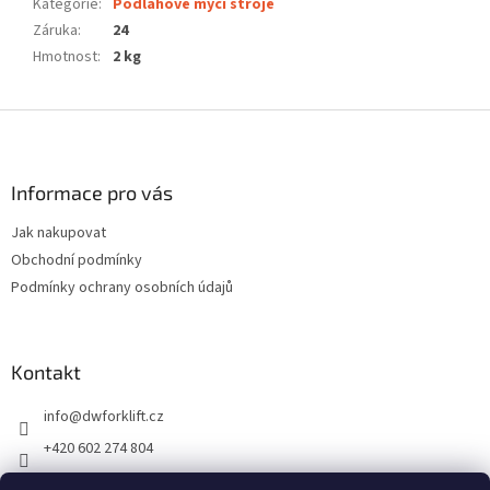
Kategorie
:
Podlahové mycí stroje
Záruka
:
24
Hmotnost
:
2 kg
Z
á
p
a
Informace pro vás
t
Jak nakupovat
í
Obchodní podmínky
Podmínky ochrany osobních údajů
Kontakt
info
@
dwforklift.cz
+420 602 274 804
+420 606 626 811