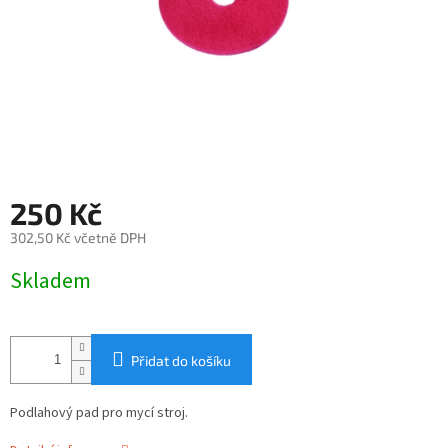
250 Kč
302,50 Kč včetně DPH
Měrná
Skladem
cena:
Přidat do košíku
Podlahový pad pro mycí stroj.