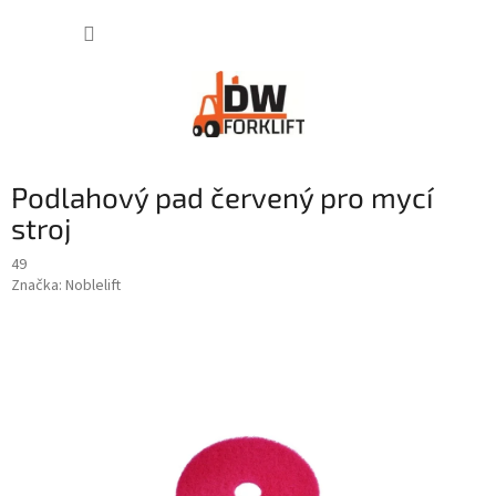
Přejít
NÁKUP
na
obsah
KOŠÍK
Podlahový pad červený pro mycí
stroj
49
Značka:
Noblelift