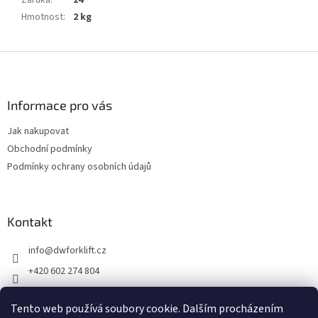
Záruka
:
24
Hmotnost
:
2 kg
Z
á
p
a
Informace pro vás
t
Jak nakupovat
í
Obchodní podmínky
Podmínky ochrany osobních údajů
Kontakt
info
@
dwforklift.cz
+420 602 274 804
+420 606 626 811
Tento web používá soubory cookie. Dalším procházením
DWforklift