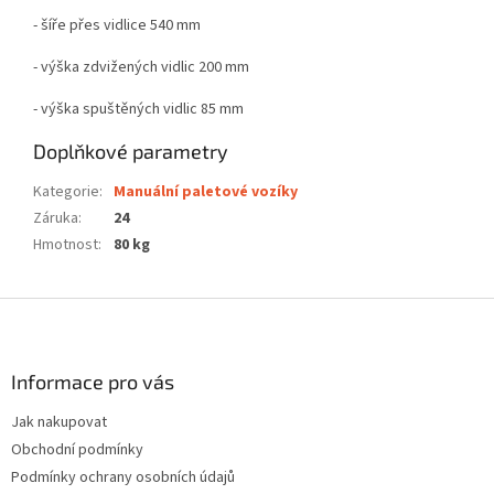
- šíře přes vidlice 540 mm
- výška zdvižených vidlic 200 mm
- výška spuštěných vidlic 85 mm
Doplňkové parametry
Kategorie
:
Manuální paletové vozíky
Záruka
:
24
Hmotnost
:
80 kg
Z
á
p
a
Informace pro vás
t
Jak nakupovat
í
Obchodní podmínky
Podmínky ochrany osobních údajů