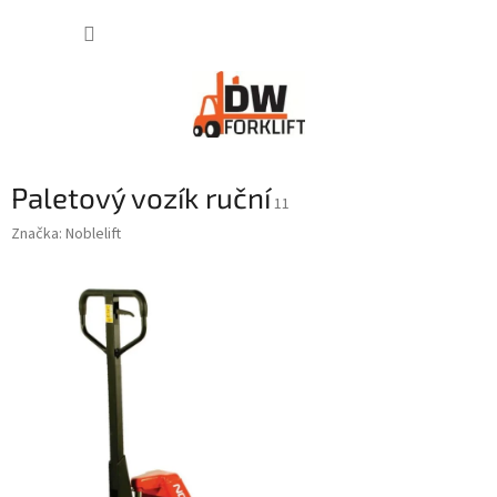
Přejít
NÁKUP
na
obsah
KOŠÍK
Paletový vozík ruční
11
Značka:
Noblelift