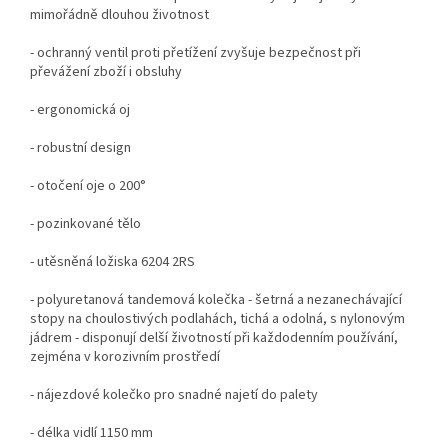
mimořádně dlouhou životnost
- ochranný ventil proti přetížení zvyšuje bezpečnost při
převážení zboží i obsluhy
- ergonomická oj
- robustní design
- otočení oje o 200°
- pozinkované tělo
- utěsněná ložiska 6204 2RS
- polyuretanová tandemová kolečka - šetrná a nezanechávající
stopy na choulostivých podlahách, tichá a odolná, s nylonovým
jádrem - disponují delší životností při každodenním používání,
zejména v korozivním prostředí
- nájezdové kolečko pro snadné najetí do palety
- délka vidlí 1150 mm